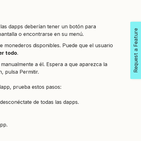
 las dapps deberían tener un botón para
Request a Feature
antalla o encontrarse en su menú.
 de monederos disponibles. Puede que el usuario
er todo
.
a manualmente a él. Espera a que aparezca la
n, pulsa
Permitir
.
dapp, prueba estos pasos:
esconéctate de todas las dapps.
app.