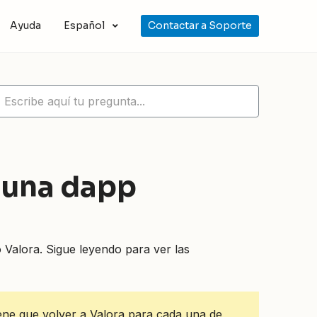
Ayuda
Español
Contactar a Soporte
 una dapp
 Valora. Sigue leyendo para ver las
iene que volver a Valora para cada una de