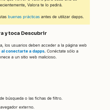
ecientemente, Valora te lo pedirá.
estas
buenas prácticas
antes de utilizar dapps.
ora y toca Descubrir
, los usuarios deben acceder a la página web
 al conectarte a dapps
.
Conéctate sólo a
ece a un sitio web malicioso.
de búsqueda o las fichas de filtro.
 navegador externo.