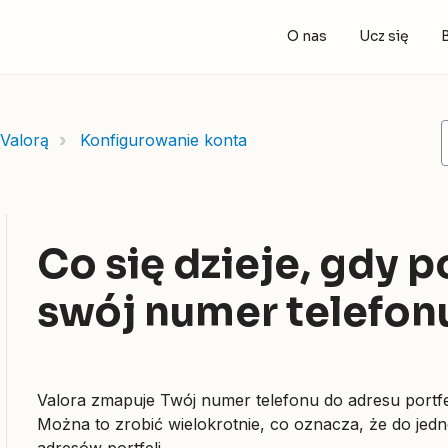
O nas
Ucz się
Valorą
Konfigurowanie konta
Co się dzieje, gdy p
swój numer telefon
Valora zmapuje Twój numer telefonu do adresu portfe
Można to zrobić wielokrotnie, co oznacza, że do je
adresów portfeli.