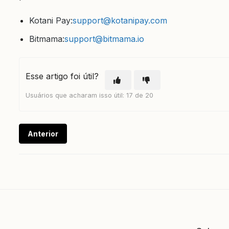
Kotani Pay:
support@kotanipay.com
Bitmama:
support@bitmama.io
Esse artigo foi útil?
Usuários que acharam isso útil: 17 de 20
Anterior