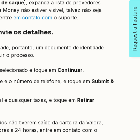
 de saque
), expanda a lista de provedores
Request a Feature
e Money não estiver visível, talvez não seja
 entre
em contato com
o suporte.
nvie os detalhes.
idade, portanto, um documento de identidade
ir o processo.
selecionado e toque em
Continuar
.
ede e o número de telefone, e toque em
Submit &
nal e quaisquer taxas, e toque em
Retirar
s não tiverem saído da carteira da Valora,
ores a 24 horas, entre em contato com o