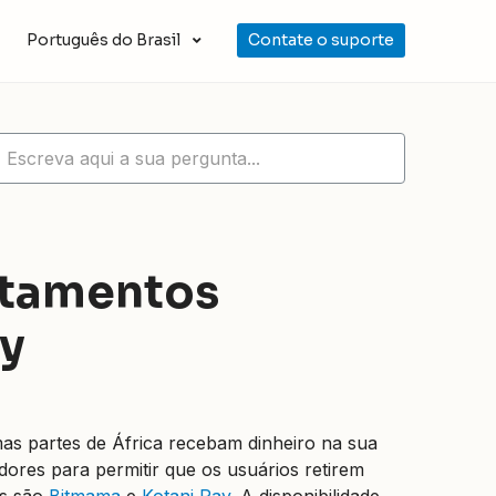
Português do Brasil
Contate o suporte
ntamentos
ey
as partes de África recebam dinheiro na sua
dores para permitir que os usuários retirem
es são
Bitmama
e
Kotani Pay
. A disponibilidade