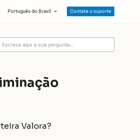
Português do Brasil
Contate o suporte
liminação
teira Valora?