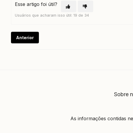
Esse artigo foi útil?
Usuários que acharam isso útil: 19 de 34
Anterior
Sobre 
As informações contidas n