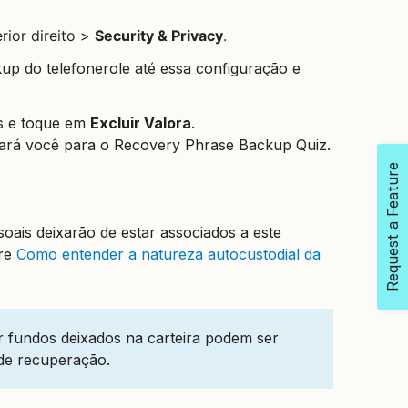
rior direito >
Security & Privacy
.
kup do telefone
role até essa configuração e
es e toque em
Excluir Valora
.
viará você para o Recovery Phrase Backup Quiz.
Request a Feature
oais deixarão de estar associados a este
bre
Como entender a natureza autocustodial da
er fundos deixados na carteira podem ser
de recuperação.