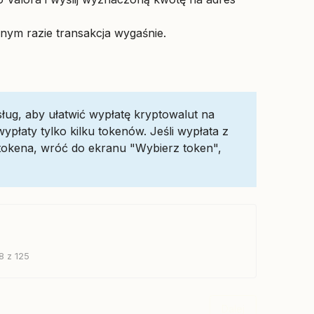
nym razie transakcja wygaśnie.
ug, aby ułatwić wypłatę kryptowalut na
łaty tylko kilku tokenów. Jeśli wypłata z
tokena, wróć do ekranu "Wybierz token",
8 z 125
Dalej