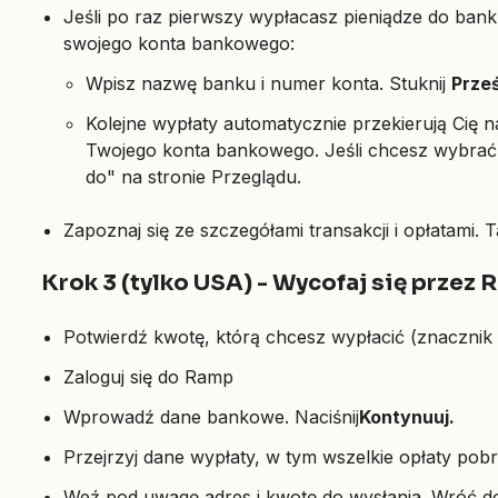
Jeśli po raz pierwszy wypłacasz pieniądze do ban
swojego konta bankowego:
Wpisz nazwę banku i numer konta. Stuknij
Prześ
Kolejne wypłaty automatycznie przekierują Cię 
Twojego konta bankowego. Jeśli chcesz wybrać 
do" na stronie Przeglądu.
Zapoznaj się ze szczegółami transakcji i opłatami. 
Krok 3 (tylko USA) - Wycofaj się przez
Potwierdź kwotę, którą chcesz wypłacić (znacznik
Zaloguj się do Ramp
Wprowadź dane bankowe. Naciśnij
Kontynuuj.
Przejrzyj dane wypłaty, w tym wszelkie opłaty pob
Weź pod uwagę adres i kwotę do wysłania. Wróć do