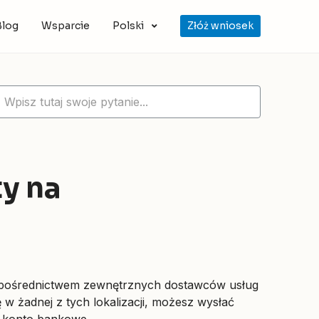
Blog
Wsparcie
Polski
Złóż wniosek
y na
 pośrednictwem zewnętrznych dostawców usług
ę w żadnej z tych lokalizacji, możesz wysłać
e konto bankowe.