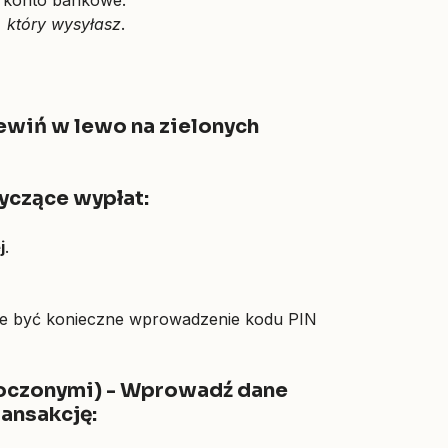
, który wysyłasz
.
ewiń w lewo na zielonych
yczące wypłat:
j
.
że być konieczne wprowadzenie kodu PIN
noczonymi) - Wprowadź dane
ansakcję: