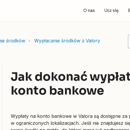
O nas
Ucz się
nie środków
Wypłacanie środków z Valory
Jak dokonać wypłat
konto bankowe
Wypłaty na konto bankowe w Valora są dostępne za
w ograniczonych lokalizacjach. Jeśli nie znajdujesz si
swoje środki na giełdę, do której masz już podłączon