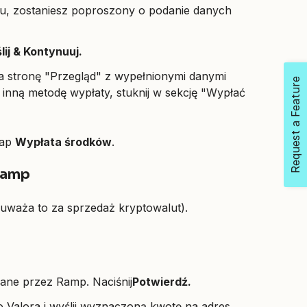
ku, zostaniesz poproszony o podanie danych
lij & Kontynuuj.
na stronę "Przegląd" z wypełnionymi danymi
Request a Feature
inną metodę wypłaty, stuknij w sekcję "Wypłać
Tap
Wypłata środków
.
 Ramp
 uważa to za sprzedaż kryptowalut).
rane przez Ramp. Naciśnij
Potwierdź.
 Valora i wyślij wyznaczoną kwotę na adres